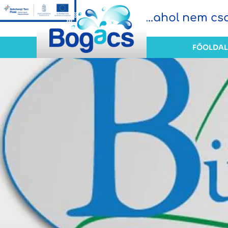
...ahol nem c
FŐOLDAL