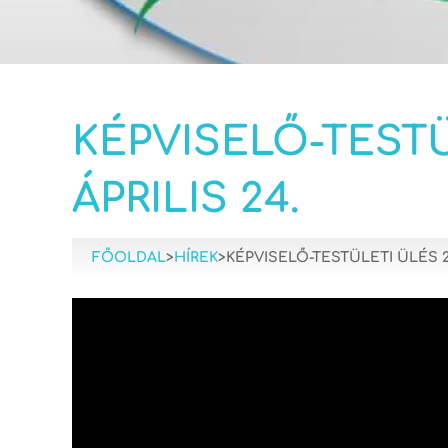
KÉPVISELŐ-TESTÜ
ÁPRILIS 24.
FŐOLDAL
>
HÍREK
>
KÉPVISELŐ-TESTÜLETI ÜLÉS 20