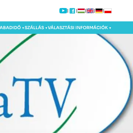
|
|
|
|
|
ZABADIDŐ
SZÁLLÁS
VÁLASZTÁSI INFORMÁCIÓK
▼
▼
▼