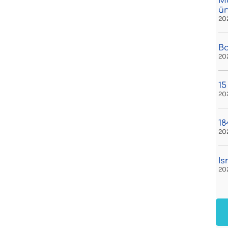
Má
ü
20
Bo
20
15
20
18
20
Is
20