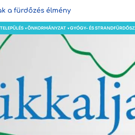
sak a fürdőzés élmény
TELEPÜLÉS
ÖNKORMÁNYZAT
GYÓGY- ÉS STRANDFÜRDŐ
S
▼
▼