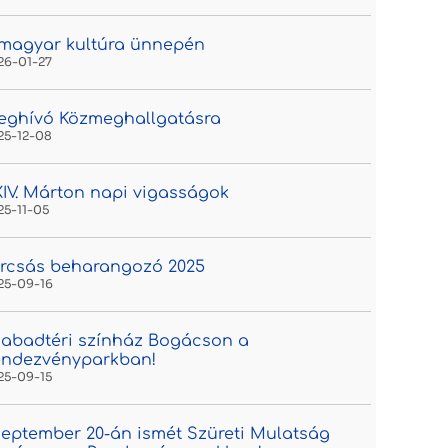
magyar kultúra ünnepén
26-01-27
eghívó Közmeghallgatásra
25-12-08
IV. Márton napi vigasságok
25-11-05
rcsás beharangozó 2025
25-09-16
abadtéri színház Bogácson a
endezvényparkban!
25-09-15
eptember 20-án ismét Szüreti Mulatság