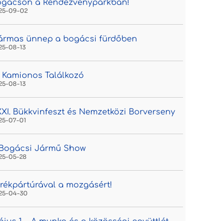
ogácson a Rendezvényparkban!
25-09-02
ármas ünnep a bogácsi fürdőben
25-08-13
. Kamionos Találkozó
25-08-13
XI. Bükkvinfeszt és Nemzetközi Borverseny
25-07-01
. Bogácsi Jármű Show
25-05-28
rékpártúrával a mozgásért!
25-04-30