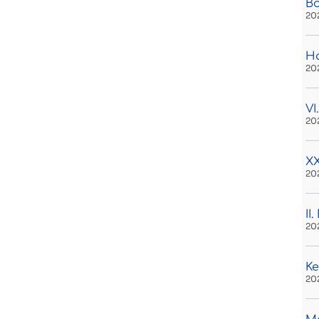
B
20
H
20
VI
20
XX
20
II
20
Ke
20