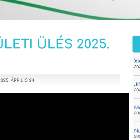
LETI ÜLÉS 2025.
XX
20
25. ÁPRILIS 24.
Já
20
Ma
20
N
20