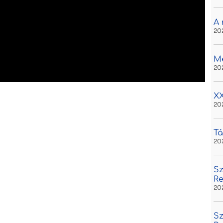
A 
20
M
20
XX
20
Tá
20
Sz
R
20
Sz