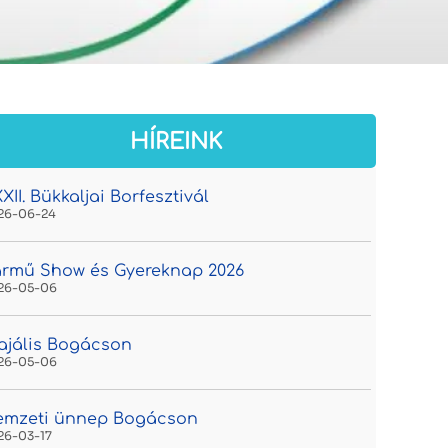
HÍREINK
XII. Bükkaljai Borfesztivál
26-06-24
rmű Show és Gyereknap 2026
26-05-06
jális Bogácson
26-05-06
emzeti ünnep Bogácson
26-03-17