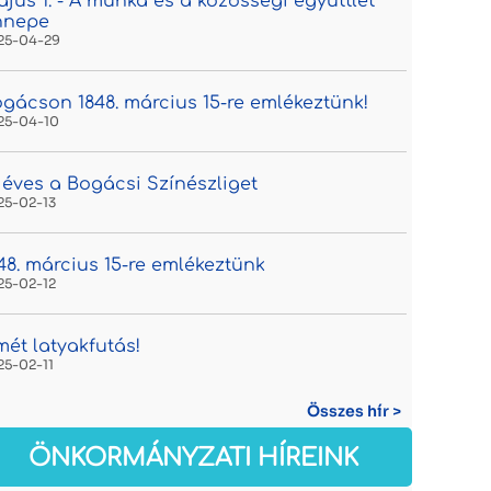
jus 1. - A munka és a közösségi együttlét
nnepe
25-04-29
gácson 1848. március 15-re emlékeztünk!
25-04-10
 éves a Bogácsi Színészliget
25-02-13
48. március 15-re emlékeztünk
25-02-12
mét latyakfutás!
25-02-11
Összes hír >
ÖNKORMÁNYZATI HÍREINK