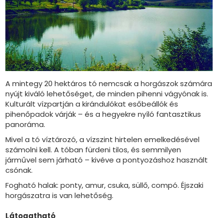
A mintegy 20 hektáros tó nemcsak a horgászok számára
nyújt kiváló lehetőséget, de minden pihenni vágyónak is.
Kulturált vízpartján a kirándulókat esőbeállók és
pihenőpadok várják – és a hegyekre nyíló fantasztikus
panoráma.
Mivel a tó víztározó, a vízszint hirtelen emelkedésével
számolni kell. A tóban fürdeni tilos, és semmilyen
járművel sem járható – kivéve a pontyozáshoz használt
csónak.
Fogható halak: ponty, amur, csuka, süllő, compó. Éjszaki
horgászatra is van lehetőség.
Látogatható