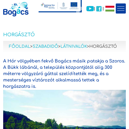
|
|
HORGÁSZTÓ
FŐOLDAL
>
SZABADIDŐ
>
LÁTNIVALÓK
>
HORGÁSZTÓ
A Hór völgyében fekvő Bogács másik patakja a Szoros.
A Bükk lábánál, a település központjától alig 300
méterre völgyzáró gáttal szelídítették meg, és a
mesterséges víztározót alkalmassá tettek a
horgászatra is.