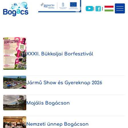
|
|
HÍREINK
...ahol nem csak a
fürdőzés élmény
XXXII. Bükkaljai Borfesztivál
Jármű Show és Gyereknap 2026
Nyárvégi programok
Majális Bogácson
2026-08-20 - 2026-08-23
>
Nemzeti ünnep Bogácson