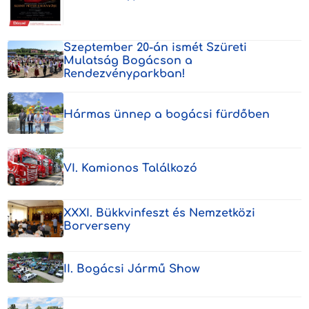
Szeptember 20-án ismét Szüreti
Mulatság Bogácson a
Rendezvényparkban!
Hármas ünnep a bogácsi fürdőben
VI. Kamionos Találkozó
XXXI. Bükkvinfeszt és Nemzetközi
Borverseny
II. Bogácsi Jármű Show