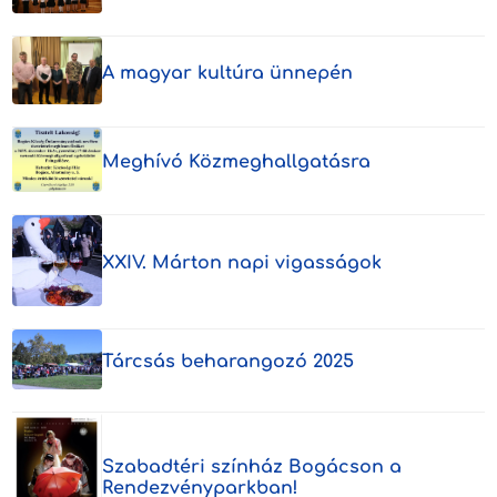
A magyar kultúra ünnepén
Meghívó Közmeghallgatásra
XXIV. Márton napi vigasságok
Tárcsás beharangozó 2025
Szabadtéri színház Bogácson a
Rendezvényparkban!