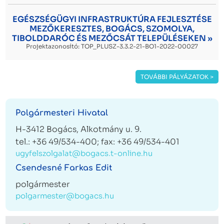
EGÉSZSÉGÜGYI INFRASTRUKTÚRA FEJLESZTÉSE
MEZŐKERESZTES, BOGÁCS, SZOMOLYA,
TIBOLDDARÓC ÉS MEZŐCSÁT TELEPÜLÉSEKEN »
Projektazonosító: TOP_PLUSZ-3.3.2-21-BO1-2022-00027
TOVÁBBI PÁLYÁZATOK >
Polgármesteri Hivatal
H-3412 Bogács, Alkotmány u. 9.
tel.: +36 49/534-400; fax: +36 49/534-401
ugyfelszolgalat@bogacs.t-online.hu
Csendesné Farkas Edit
polgármester
polgarmester@bogacs.hu