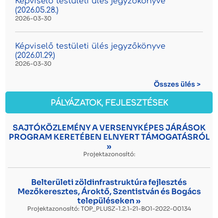
Képviselő testületi ülés jegyzőkönyve
(2026.05.28.)
2026-03-30
Képviselő testületi ülés jegyzőkönyve
(2026.01.29.)
2026-03-30
Összes ülés >
PÁLYÁZATOK, FEJLESZTÉSEK
SAJTÓKÖZLEMÉNY A VERSENYKÉPES JÁRÁSOK
PROGRAM KERETÉBEN ELNYERT TÁMOGATÁSRÓL
»
Projektazonosító:
Belterületi zöldinfrastruktúra fejlesztés
Mezőkeresztes, Ároktő, Szentistván és Bogács
településeken »
Projektazonosító: TOP_PLUSZ-1.2.1-21-BO1-2022-00134