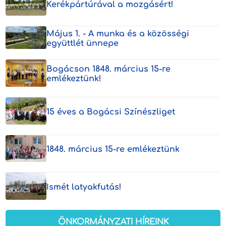
Kerékpártúrával a mozgásért!
Május 1. - A munka és a közösségi
együttlét ünnepe
Bogácson 1848. március 15-re
emlékeztünk!
15 éves a Bogácsi Színészliget
1848. március 15-re emlékeztünk
Ismét latyakfutás!
ÖNKORMÁNYZATI HÍREINK