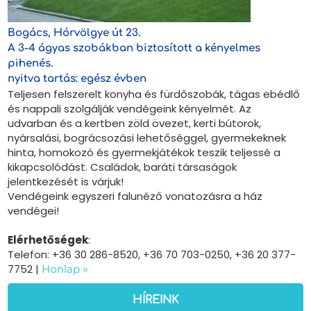
Bogács, Hórvölgye út 23.
A 3-4 ágyas szobákban biztosított a kényelmes
pihenés.
nyitva tartás: egész évben
Teljesen felszerelt konyha és fürdőszobák, tágas ebédlő
és nappali szolgálják vendégeink kényelmét. Az
udvarban és a kertben zöld övezet, kerti bútorok,
nyársalási, bográcsozási lehetőséggel, gyermekeknek
hinta, homokozó és gyermekjátékok teszik teljessé a
kikapcsolódást. Családok, baráti társaságok
jelentkezését is várjuk!
Vendégeink egyszeri falunéző vonatozásra a ház
vendégei!
Elérhetőségek
:
Telefon: +36 30 286-8520, +36 70 703-0250, +36 20 377-
7752 |
Honlap »
HÍREINK