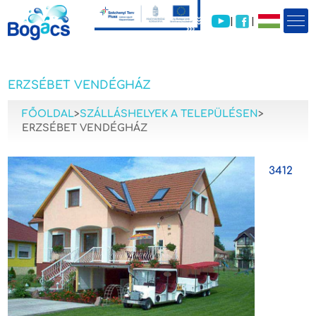
|
|
ERZSÉBET VENDÉGHÁZ
FŐOLDAL
>
SZÁLLÁSHELYEK A TELEPÜLÉSEN
>
ERZSÉBET VENDÉGHÁZ
3412