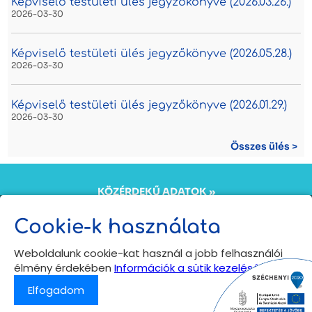
Képviselő testületi ülés jegyzőkönyve (2026.03.26.)
2026-03-30
Képviselő testületi ülés jegyzőkönyve (2026.05.28.)
2026-03-30
Képviselő testületi ülés jegyzőkönyve (2026.01.29.)
2026-03-30
Összes ülés >
KÖZÉRDEKŰ ADATOK »
KÖZADATKERESŐ »
ÖNKORMÁNYZATI INTÉZMÉNYEK ADATKEZELÉSI
Cookie-k használata
TÁJÉKOZTATÓJA »
Copyright © 2024
Weboldalunk cookie-kat használ a jobb felhasználói
Bogács település hivatalos honlapja
élmény érdekében
Információk a sütik kezeléséről
Minden jog fenntartva
Elfogadom
Vissza az oldal tetejére
⟩